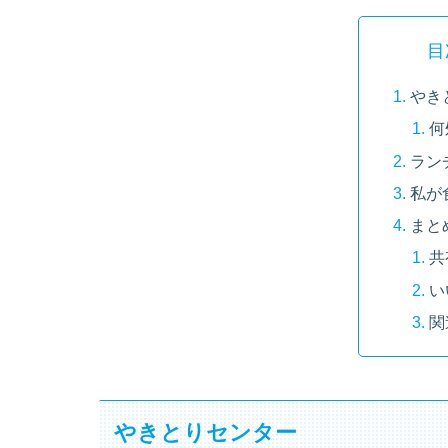
目
やき
何
ラン
私が
まと
共
い
関
やきとりセンター