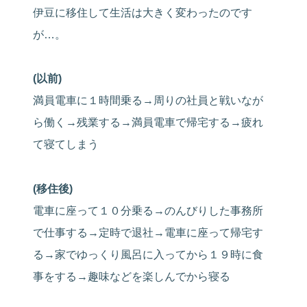
伊豆に移住して生活は大きく変わったのです
が…。
(以前)
満員電車に１時間乗る→周りの社員と戦いなが
ら働く→残業する→満員電車で帰宅する→疲れ
て寝てしまう
(移住後)
電車に座って１０分乗る→のんびりした事務所
で仕事する→定時で退社→電車に座って帰宅す
る→家でゆっくり風呂に入ってから１９時に食
事をする→趣味などを楽しんでから寝る