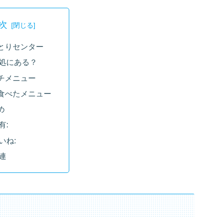
次
とりセンター
処にある？
チメニュー
食べたメニュー
め
有:
いね:
連