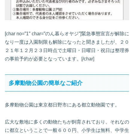
[char no=”1″ char=”のん暮らオヤジ”]緊急事態宣言が解除に
なり一度は入園制限も解除になったと聞きましたが、２０
２１年１２月２３日時点で土曜日・日曜日・祝日は整理券
の事前予約が必要となっています。[/char]
多摩動物公園の簡単なご紹介
多摩動物公園は東京都日野市にある都立動物園です。
広大な敷地に多くの動物たちが飼育されており、それなの
に都立ということで一般６００円、小学生は無料、中学生