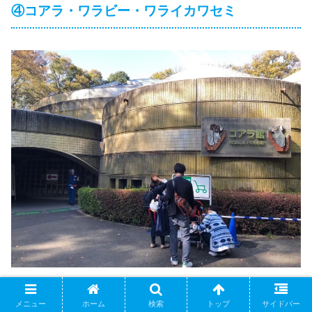
④コアラ・ワラビー・ワライカワセミ
コアラ館という専用の建物の中でコアラたちがのんびり暮
メニュー
ホーム
検索
トップ
サイドバー