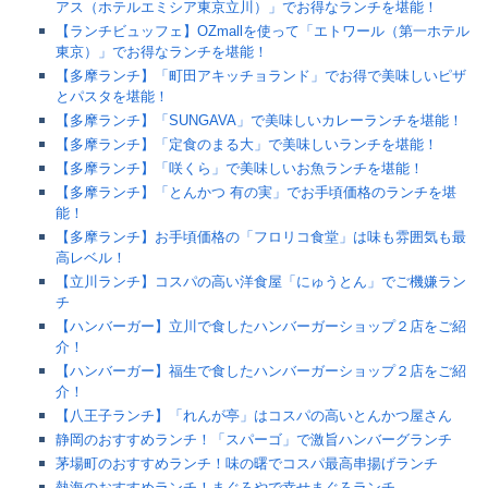
アス（ホテルエミシア東京立川）」でお得なランチを堪能！
【ランチビュッフェ】OZmallを使って「エトワール（第一ホテル
東京）」でお得なランチを堪能！
【多摩ランチ】「町田アキッチョランド」でお得で美味しいピザ
とパスタを堪能！
【多摩ランチ】「SUNGAVA」で美味しいカレーランチを堪能！
【多摩ランチ】「定食のまる大」で美味しいランチを堪能！
【多摩ランチ】「咲くら」で美味しいお魚ランチを堪能！
【多摩ランチ】「とんかつ 有の実」でお手頃価格のランチを堪
能！
【多摩ランチ】お手頃価格の「フロリコ食堂」は味も雰囲気も最
高レベル！
【立川ランチ】コスパの高い洋食屋「にゅうとん」でご機嫌ラン
チ
【ハンバーガー】立川で食したハンバーガーショップ２店をご紹
介！
【ハンバーガー】福生で食したハンバーガーショップ２店をご紹
介！
【八王子ランチ】「れんが亭」はコスパの高いとんかつ屋さん
静岡のおすすめランチ！「スパーゴ」で激旨ハンバーグランチ
茅場町のおすすめランチ！味の曙でコスパ最高串揚げランチ
熱海のおすすめランチ！まぐろやで幸せまぐろランチ