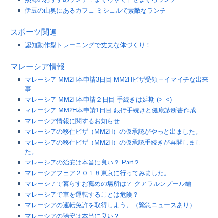
伊豆の山奥にあるカフェ ミシェルで素敵なランチ
スポーツ関連
認知動作型トレーニングで丈夫な体づくり！
マレーシア情報
マレーシア MM2H本申請3日目 MM2Hビザ受領＋イマイチな出来
事
マレーシア MM2H本申請２日目 手続きは延期 (>_<)
マレーシア MM2H本申請1日目 銀行手続きと健康診断書作成
マレーシア情報に関するお知らせ
マレーシアの移住ビザ（MM2H）の仮承認がやっと出ました。
マレーシアの移住ビザ（MM2H）の仮承認手続きが再開しまし
た。
マレーシアの治安は本当に良い？ Part２
マレーシアフェア２０１８東京に行ってみました。
マレーシアで暮らすお薦めの場所は？ クアラルンプール編
マレーシアで車を運転することは危険？
マレーシアの運転免許を取得しよう。（緊急ニュースあり）
マレーシアの治安は本当に良い？