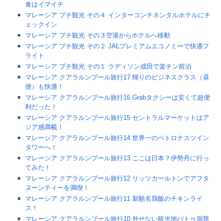
食はイマイチ
マレーシア プチ観光 その４ インターコンチネンタルホテルにチ
ェックイン
マレーシア プチ観光 その３空港からホテルへ移動
マレーシア プチ観光 その２ JALプレミアムエコノミーで快適フ
ライト
マレーシア プチ観光 その１ ラディソン成田で楽チン前泊
マレーシア クアラルンプール旅行17 帰りのビジネスクラス（昼
便）も快適！
マレーシア クアラルンプール旅行16 Grabタクシーは安くて超便
利だった！
マレーシア クアラルンプール旅行15 セントラルマーケットはア
ジア感満載！
マレーシア クアラルンプール旅行14 世界一のペトロナスツイン
タワーへ！
マレーシア クアラルンプール旅行13 ここは日本？伊勢丹に行っ
てみた！
マレーシア クアラルンプール旅行12 リッツカールトンでアフタ
ヌーンティーを満喫！
マレーシア クアラルンプール旅行11 新馳名鶏飯のチキンライ
ス！
マレーシア クアラルンプール旅行10 外せない観光地バトゥ洞窟