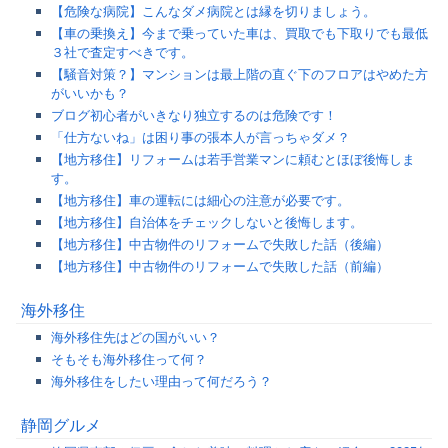
【危険な病院】こんなダメ病院とは縁を切りましょう。
【車の乗換え】今まで乗っていた車は、買取でも下取りでも最低
３社で査定すべきです。
【騒音対策？】マンションは最上階の直ぐ下のフロアはやめた方
がいいかも？
ブログ初心者がいきなり独立するのは危険です！
「仕方ないね」は困り事の張本人が言っちゃダメ？
【地方移住】リフォームは若手営業マンに頼むとほぼ後悔しま
す。
【地方移住】車の運転には細心の注意が必要です。
【地方移住】自治体をチェックしないと後悔します。
【地方移住】中古物件のリフォームで失敗した話（後編）
【地方移住】中古物件のリフォームで失敗した話（前編）
海外移住
海外移住先はどの国がいい？
そもそも海外移住って何？
海外移住をしたい理由って何だろう？
静岡グルメ