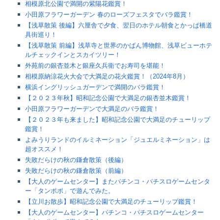
相模原北公園で満開の紫陽花鑑賞！
小田原フラワーガーデン 春のローズフェスタでバラ鑑賞！
【浅草散策 後編】六厘舎で夕食、翌日のホテル朝食とかっぱ橋道
具街巡り！
【浅草散策 前編】浅草寺と世界のかばん博物館、浅草ビューホテ
ルチェックインとスカイツリー！
外苑前の銀杏並木と銀座久兵衛でお寿司を堪能！
相模原納涼花火大会で大満足の花火鑑賞！（2024年8月）
横浜イングリッシュガーデンで満開のバラ鑑賞！
【２０２３年秋】昭和記念公園で大満足の銀杏並木鑑賞！
小田原フラワーガーデンで大満足のバラ鑑賞！
【２０２３年も来ました】昭和記念公園で大満足のチューリップ
鑑賞！
よみうりランドのイルミネーション「ジュエルミネーション」は
超オススメ！
失敗だらけの秋の鎌倉散策（後編）
失敗だらけの秋の鎌倉散策（前編）
【大人のゲームセンター】またパチンコ・パチスロゲームセンタ
ー「タンポポ」で遊んでみた。
【立川お散歩】昭和記念公園で大満足のチューリップ鑑賞！
【大人のゲームセンター】パチンコ・パチスロゲームセンター