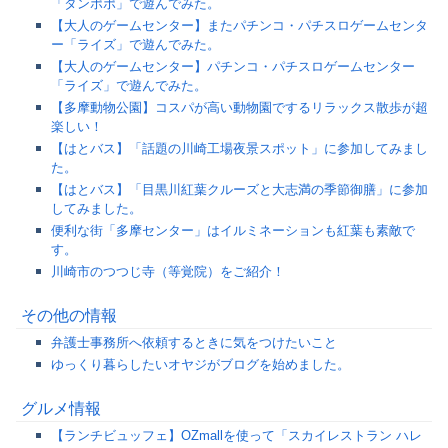
「タンポポ」で遊んでみた。
【大人のゲームセンター】またパチンコ・パチスロゲームセンタ
ー「ライズ」で遊んでみた。
【大人のゲームセンター】パチンコ・パチスロゲームセンター
「ライズ」で遊んでみた。
【多摩動物公園】コスパが高い動物園でするリラックス散歩が超
楽しい！
【はとバス】「話題の川崎工場夜景スポット」に参加してみまし
た。
【はとバス】「目黒川紅葉クルーズと大志満の季節御膳」に参加
してみました。
便利な街「多摩センター」はイルミネーションも紅葉も素敵で
す。
川崎市のつつじ寺（等覚院）をご紹介！
その他の情報
弁護士事務所へ依頼するときに気をつけたいこと
ゆっくり暮らしたいオヤジがブログを始めました。
グルメ情報
【ランチビュッフェ】OZmallを使って「スカイレストラン ハレ