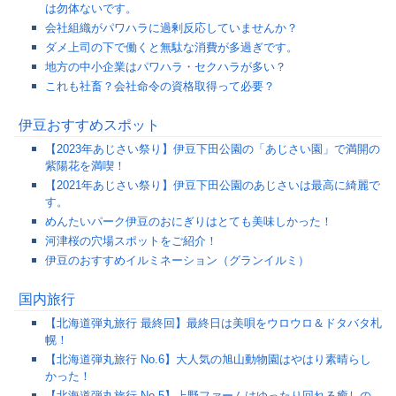
は勿体ないです。
会社組織がパワハラに過剰反応していませんか？
ダメ上司の下で働くと無駄な消費が多過ぎです。
地方の中小企業はパワハラ・セクハラが多い？
これも社畜？会社命令の資格取得って必要？
伊豆おすすめスポット
【2023年あじさい祭り】伊豆下田公園の「あじさい園」で満開の
紫陽花を満喫！
【2021年あじさい祭り】伊豆下田公園のあじさいは最高に綺麗で
す。
めんたいパーク伊豆のおにぎりはとても美味しかった！
河津桜の穴場スポットをご紹介！
伊豆のおすすめイルミネーション（グランイルミ）
国内旅行
【北海道弾丸旅行 最終回】最終日は美唄をウロウロ＆ドタバタ札
幌！
【北海道弾丸旅行 No.6】大人気の旭山動物園はやはり素晴らし
かった！
【北海道弾丸旅行 No.5】上野ファームはゆったり回れる癒しの